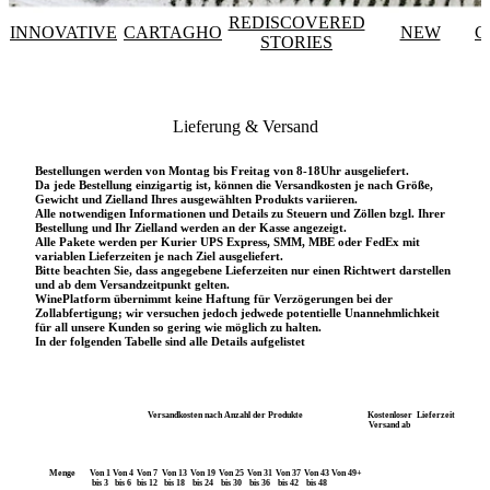
REDISCOVERED
INNOVATIVE
CARTAGHO
NEW
C
STORIES
Lieferung & Versand
Bestellungen werden von Montag bis Freitag von 8-18Uhr ausgeliefert.
Da jede Bestellung einzigartig ist, können die Versandkosten je nach Größe,
Gewicht und Zielland Ihres ausgewählten Produkts variieren.
Alle notwendigen Informationen und Details zu Steuern und Zöllen bzgl. Ihrer
Bestellung und Ihr Zielland werden an der Kasse angezeigt.
Alle Pakete werden per Kurier UPS Express, SMM, MBE oder FedEx mit
variablen Lieferzeiten je nach Ziel ausgeliefert.
Bitte beachten Sie, dass angegebene Lieferzeiten nur einen Richtwert darstellen
und ab dem Versandzeitpunkt gelten.
WinePlatform übernimmt keine Haftung für Verzögerungen bei der
Zollabfertigung; wir versuchen jedoch jedwede potentielle Unannehmlichkeit
für all unsere Kunden so gering wie möglich zu halten.
In der folgenden Tabelle sind alle Details aufgelistet
Versandkosten nach Anzahl der Produkte
Kostenloser
Lieferzeit
Versand ab
Menge
Von 1
Von 4
Von 7
Von 13
Von 19
Von 25
Von 31
Von 37
Von 43
Von 49+
bis 3
bis 6
bis 12
bis 18
bis 24
bis 30
bis 36
bis 42
bis 48