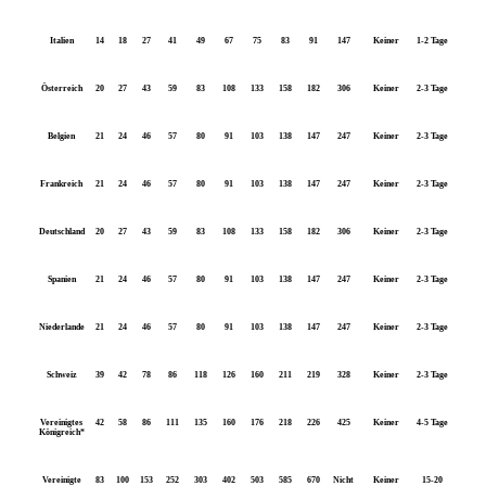
Italien
14
18
27
41
49
67
75
83
91
147
Keiner
1-2 Tage
Österreich
20
27
43
59
83
108
133
158
182
306
Keiner
2-3 Tage
Belgien
21
24
46
57
80
91
103
138
147
247
Keiner
2-3 Tage
Frankreich
21
24
46
57
80
91
103
138
147
247
Keiner
2-3 Tage
Deutschland
20
27
43
59
83
108
133
158
182
306
Keiner
2-3 Tage
Spanien
21
24
46
57
80
91
103
138
147
247
Keiner
2-3 Tage
Niederlande
21
24
46
57
80
91
103
138
147
247
Keiner
2-3 Tage
Schweiz
39
42
78
86
118
126
160
211
219
328
Keiner
2-3 Tage
Vereinigtes
42
58
86
111
135
160
176
218
226
425
Keiner
4-5 Tage
Königreich*
Vereinigte
83
100
153
252
303
402
503
585
670
Nicht
Keiner
15-20